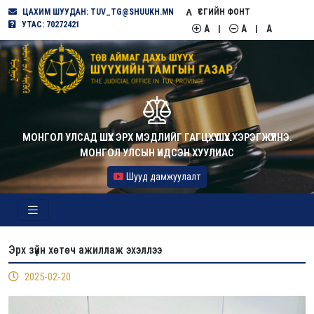
ЦАХИМ ШУУДАН: TUV_TG@SHUUKH.MN
ҮСГИЙН ФОНТ
УТАС: 70272421
A
A
A
|
|
МОНГОЛ УЛСАД ШҮҮХ ЭРХ МЭДЛИЙГ ГАГЦХҮҮ ШҮҮХ ХЭРЭГЖҮҮЛНЭ.
МОНГОЛ УЛСЫН ҮНДСЭН ХУУЛИАС
Шууд дамжуулалт
Эрх зүйн хөтөч ажиллаж эхэллээ
2025-02-20