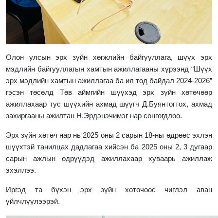
Олон улсын эрх зүйн хөгжлийн байгууллага, шүүх эрх
мэдлийн байгууллагын хамтын ажиллагааны хүрээнд “Шүүх
эрх мэдлийн хамтын ажиллагаа ба ил тод байдал 2024-2026”
гэсэн төсөлд Төв аймгийн шүүхэд эрх зүйн хөтөчөөр
ажиллахаар тус шүүхийн ахмад шүүгч Д.Буянтогтох, ахмад
захиргааны ажилтан Н.Эрдэнэчимэг нар сонгогдлоо.
Эрх зүйн хөтөч нар нь 2025 оны 2 сарын 18-ны өдрөөс эхлэн
шүүхтэй танилцах дадлагаа хийсэн ба 2025 оны 2, 3 дугаар
сарын ажлын өдрүүдэд ажиллахаар хуваарь ажиллаж
эхэллээ.
Иргэд та бүхэн эрх зүйн хөтөчөөс чиглэл аван
үйлчлүүлээрэй.