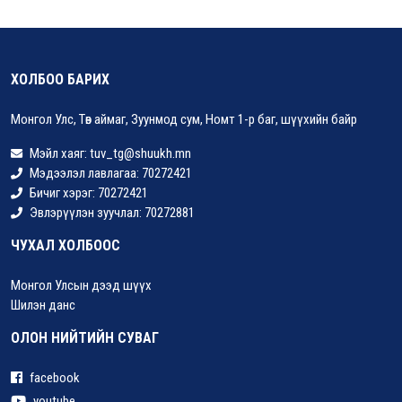
ХОЛБОО БАРИХ
Монгол Улс, Төв аймаг, Зуунмод сум, Номт 1-р баг, шүүхийн байр
Мэйл хаяг: tuv_tg@shuukh.mn
Мэдээлэл лавлагаа: 70272421
Бичиг хэрэг: 70272421
Эвлэрүүлэн зуучлал: 70272881
ЧУХАЛ ХОЛБООС
Монгол Улсын дээд шүүх
Шилэн данс
ОЛОН НИЙТИЙН СУВАГ
facebook
youtube