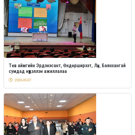
Төв аймгийн Эрдэнэсант, Өндөрширээт, Лүн, Баянхангай
сумдад нүүдэллэн ажиллалаа
2026-05-07