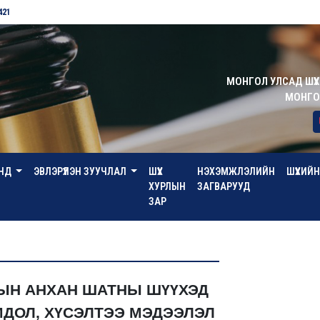
421
МОНГОЛ УЛСАД ШҮҮХ 
МОНГОЛ
АНД
ЭВЛЭРҮҮЛЭН ЗУУЧЛАЛ
ШҮҮХ
НЭХЭМЖЛЭЛИЙН
ШҮҮХИ
ХУРЛЫН
ЗАГВАРУУД
ЗАР
ДЫН АНХАН ШАТНЫ ШҮҮХЭД
МДОЛ, ХҮСЭЛТЭЭ МЭДЭЭЛЭЛ