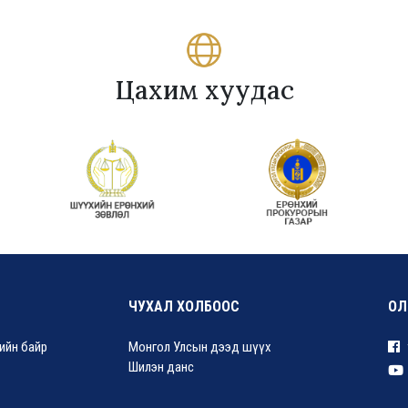
Цахим хуудас
ЧУХАЛ ХОЛБООС
ОЛ
хийн байр
Монгол Улсын дээд шүүх
Шилэн данс