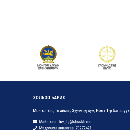
ХОЛБОО БАРИХ
Монгол Улс, Төв аймаг, Зуунмод сум, Номт 1-р баг, шүү
Мэйл хаяг: tuv_tg@shuukh.mn
Мэдээлэл лавлагаа: 70272421