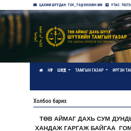
ЦАХИМ ШУУДАН: TUV_TG@SHUUKH.MN
УТАС: 70272
НҮҮР
ШҮҮХҮҮД
ТАМГЫН ГАЗАР
ИРГЭН Т
Холбоо барих
ТӨВ АЙМАГ ДАХЬ СУМ ДУН
ХАНДАЖ ГАРГАЖ БАЙГАА ГО