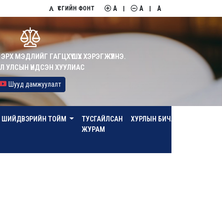
A
A
A
ҮСГИЙН ФОНТ
|
|
ЭРХ МЭДЛИЙГ ГАГЦХҮҮ ШҮҮХ ХЭРЭГЖҮҮЛНЭ.
 УЛСЫН ҮНДСЭН ХУУЛИАС
Шууд дамжуулалт
ЙН ШИЙДВЭРИЙН ТОЙМ
ТУСГАЙЛСАН
ХУРЛЫН БИЧЛЭГ
ХОЛБО
ЖУРАМ
БАРИХ