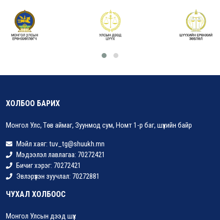
ХОЛБОО БАРИХ
Монгол Улс, Төв аймаг, Зуунмод сум, Номт 1-р баг, шүүхийн байр
Мэйл хаяг: tuv_tg@shuukh.mn
Мэдээлэл лавлагаа: 70272421
Бичиг хэрэг: 70272421
Эвлэрүүлэн зуучлал: 70272881
ЧУХАЛ ХОЛБООС
Монгол Улсын дээд шүүх