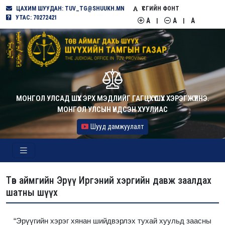
ЦАХИМ ШУУДАН: TUV_TG@SHUUKH.MN
ҮСГИЙН ФОНТ
УТАС: 70272421
A
A
A
|
|
МОНГОЛ УЛСАД ШҮҮХ ЭРХ МЭДЛИЙГ ГАГЦХҮҮ ШҮҮХ ХЭРЭГЖҮҮЛНЭ.
МОНГОЛ УЛСЫН ҮНДСЭН ХУУЛИАС
Шууд дамжуулалт
Төв аймгийн Эрүү Иргэний хэргийн давж заалдах
шатны шүүх
“Эрүүгийн хэрэг хянан шийдвэрлэх тухай хуульд заасны