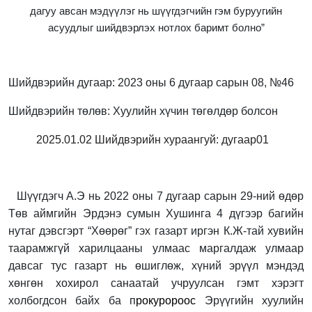
дагуу авсан мэдүүлэг нь шүүгдэгчийн гэм буруугийн
асуудлыг шийдвэрлэх нотлох баримт болно”
Шийдвэрийн дугаар: 2023 оны 6 дугаар сарын 08, №46
Шийдвэрийн төлөв: Хуулийн хүчин төгөлдөр болсон
2025.01.02 Шийдвэрийн хураангуй: дугаар01
Шүүгдэгч А.Э нь 2022 оны 7 дугаар сарын 29-ний өдөр
Төв аймгийн Эрдэнэ сумын Хушинга 4 дүгээр багийн
нутаг дэвсгэрт “Хөөрөг” гэх газарт иргэн К.Ж-тай хувийн
таарамжгүй харилцааны улмаас маргалдаж улмаар
давсаг тус газарт нь өшиглөж, хүний эрүүл мэндэд
хөнгөн хохирол санаатай учруулсан гэмт хэрэгт
холбогдсон байх ба п
рокуророос
Эрүүгийн хуулийн