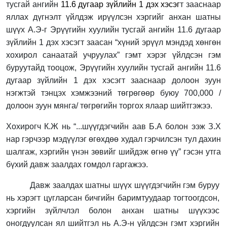
тусгай ангийн
11.6 дугаар зүйлийн 1 дэх хэсэг
т
зааснаар
яллах дүгнэлт үйлдэж ирүүлсэн хэргийг анхан шатны
шүүх
А.Э-г
Эрүүгийн хуулийн тусгай ангийн 11.6 дугаар
зүйлийн 1 дэх хэсэгт заасан “хүний эрүүл мэндэд хөнгөн
хохирол санаатай учруулах” гэмт хэрэг үйлдсэн гэм
буруутайд тооцож, Эрүүгийн хуулийн тусгай ангийн 11.6
дугаар зүйлийн 1 дэх хэсэгт зааснаар долоон зуун
нэгжтэй тэнцэх хэмжээний төгрөгөөр буюу 700,000 /
долоон зуун мянга/ төгрөгийн торгох ялаар шийтгэж
ээ.
Хохирогч К.Ж нь “...шүүгдэгчийн аав Б.А болон ээж З.Х
нар гэрчээр мэдүүлэг өгөхдөө худал гэрчилсэн тул дахин
шалгаж, хэргийн үнэн зөвийг шийдэж өгнө үү” гэсэн утга
бүхий давж заалдах гомдол гаргажээ.
Давж заалдах шатны шүүх шүүгдэгчийн гэм буруу
нь хэрэгт цугларсан бичгийн баримтуудаар тогтоогдсон,
хэргийн зүйлчлэл болон анхан шатны шүүхээс
оногдуулсан ял шийтгэл нь А.Э-н үйлдсэн гэмт хэргийн