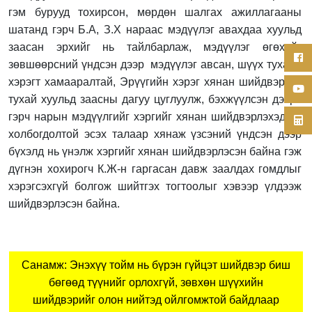
гэм бурууд тохирсон, мөрдөн шалгах ажиллагааны
шатанд гэрч Б.А, З.Х нараас мэдүүлэг авахдаа хуульд
заасан эрхийг нь тайлбарлаж, мэдүүлэг өгөхийг
зөвшөөрсний үндсэн дээр мэдүүлэг авсан, шүүх тухайн
хэрэгт хамааралтай, Эрүүгийн хэрэг хянан шийдвэрлэх
тухай хуульд заасны дагуу цуглуулж, бэхжүүлсэн дээрх
гэрч нарын мэдүүлгийг хэргийг хянан шийдвэрлэхэд ач
холбогдолтой эсэх талаар хянаж үзсэний үндсэн дээр
бүхэлд нь үнэлж хэргийг хянан шийдвэрлэсэн байна гэж
дүгнэн хохирогч К.Ж-н гаргасан давж заалдах гомдлыг
хэрэгсэхгүй болгож шийтгэх тогтоолыг хэвээр үлдээж
шийдвэрлэсэн байна.
Санамж: Энэхүү тойм нь бүрэн гүйцэт шийдвэр биш
бөгөөд түүнийг орлохгүй, зөвхөн шүүхийн
шийдвэрийг олон нийтэд ойлгомжтой байдлаар