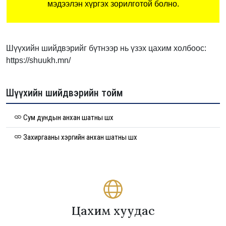
мэдээлэн хүргэх зорилготой болно.
Шүүхийн шийдвэрийг бүтнээр нь үзэх цахим холбоос:
https://shuukh.mn/
Шүүхийн шийдвэрийн тойм
Сум дундын анхан шатны шүүх
Захиргааны хэргийн анхан шатны шүүх
Цахим хуудас